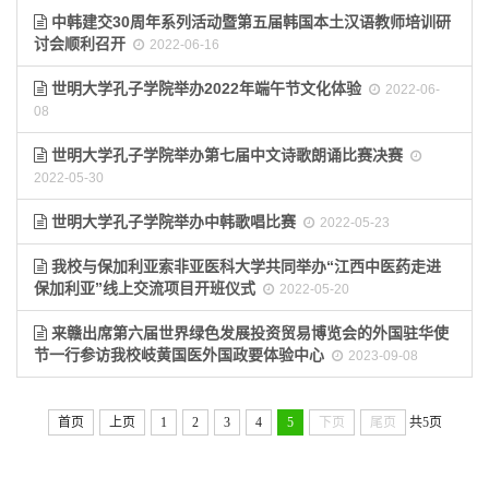
中韩建交30周年系列活动暨第五届韩国本土汉语教师培训研
讨会顺利召开
2022-06-16
世明大学孔子学院举办2022年端午节文化体验
2022-06-
08
世明大学孔子学院举办第七届中文诗歌朗诵比赛决赛
2022-05-30
世明大学孔子学院举办中韩歌唱比赛
2022-05-23
我校与保加利亚索非亚医科大学共同举办“江西中医药走进
保加利亚”线上交流项目开班仪式
2022-05-20
来赣出席第六届世界绿色发展投资贸易博览会的外国驻华使
节一行参访我校岐黄国医外国政要体验中心
2023-09-08
首页
上页
1
2
3
4
5
下页
尾页
共5页