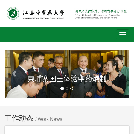
Toggl
naviga
Previous
Next
柬埔寨国王体验中药炮制
工作动态
/ Work News