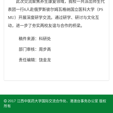
此次
交流聚焦
养生
康复领域，
我校一共派出师生代
表团一行
6人
赴俄罗斯彼尔姆瓦格纳国立医科大学（
PS
MU）开展深度研学交流。通过
研学
、研讨与文化互
动，
进一步了夯实两校
友谊与合作的桥梁。
稿件来源：科研处
部门审核：周步高
责任编辑：饶金龙
2017 江西中医药大学国际交流合作处、港澳台事务办公室 版权
所有