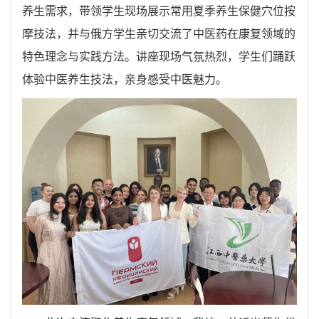
养生需求，
带领学生现场
展示
常用
夏季养生
保健穴位按
摩技法
，
并与俄方学生亲切交流
了中医药在康复领域的
特色理念与实践
方法。讲座现场
气氛热烈
，
学生们
踊跃
体验
中医养生技法，
亲身感受中医魅力
。