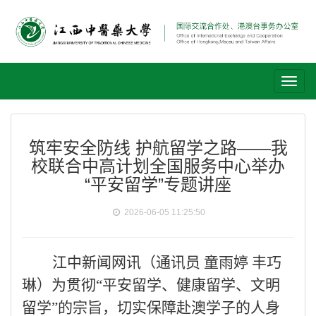
Toggl
naviga
筑牢安全防线 护航留学之路——我
校联合中高计划全国服务中心举办
“平安留学”专题讲座
2026-06-05 11:25:50
江中
新闻
网
讯
（
通讯员
童雨婷
丰巧
琳
）
为贯彻
“平安留学、健康留学、文明
留学”的宗旨，切实保障赴澳学子的人身