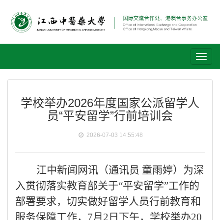
Toggl
naviga
学校举办2026年度国家公派留学人
员“平安留学”行前培训会
2026-07-03 14:55:48
江中
新闻
网
讯
（
通讯员
童雨婷）
为深
入贯彻落实教育部关于
“平安留学”工作的
部署要求
，
切实做好留学人员行前教育和
服务保障工作，
7月2日下午，学校举办20