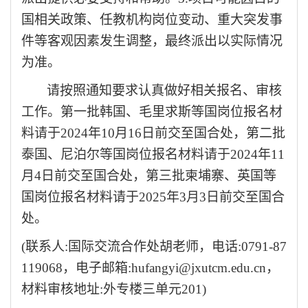
国相关政策、任教机构岗位变动、重大突发事
件等客观因素发生调整，最终派出以实际情况
为准。
请按照通知要求认真做好相关报名、审核
工作。第一批韩国、毛里求斯等国岗位报名材
料请于
2024年10月
16
日前
交至国合处
，第二批
泰国、尼泊尔等国岗位报名材料请于
2024年11
月
4
日前
交至国合处
，第三批柬埔寨、英国等
国岗位报名材料请于
2025年3月
3
日前
交至国合
处
。
(联系人:
国际交流合作处胡老师
，电话
:0791-8
7
119068
，电子邮箱
:
hufangyi@jxutcm.edu.cn
，
材料
审核
地址
:
外专楼三单元
201
)