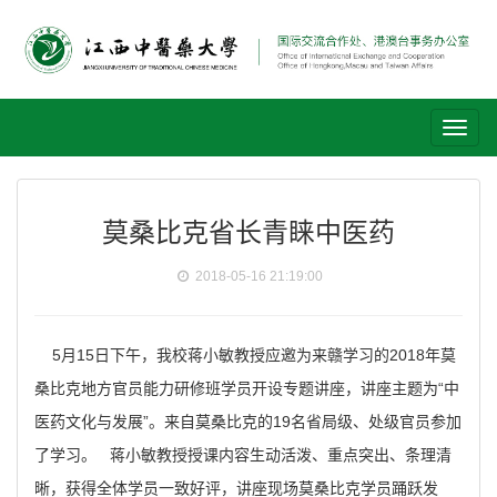
Toggl
naviga
莫桑比克省长青睐中医药
2018-05-16 21:19:00
5月15日下午，我校蒋小敏教授应邀为来赣学习的2018年莫
桑比克地方官员能力研修班学员开设专题讲座，讲座主题为“中
医药文化与发展”。来自莫桑比克的19名省局级、处级官员参加
了学习。 蒋小敏教授授课内容生动活泼、重点突出、条理清
晰，获得全体学员一致好评，讲座现场莫桑比克学员踊跃发